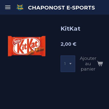
Passer
CHAPONOST E-SPORTS
au
contenu
principal
KitKat
2,00 €
Ajouter
au
panier