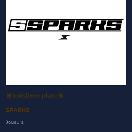
🥉Troisième place🥉
SPARKS
Joueurs: