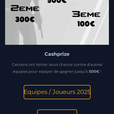
Cashprize
Certains ont tenter leurs chance contre d'autres
équipes pour essayer de gagner jusqu'à
500€
!
Equipes / Joueurs 2025