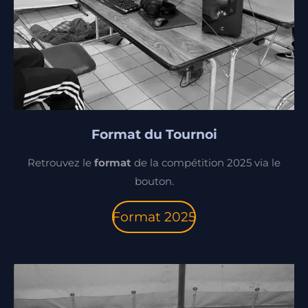
Format du Tournoi
Retrouvez le
format
de la compétition 2025 via le
bouton.
Format 2025