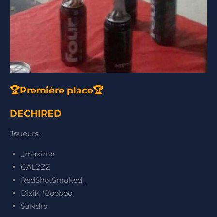
🏆Première place🏆
DECHIRED
Joueurs:
_maxime
CALZZZ
RedShotSmqked_
DixiK *Booboo
SaNdro